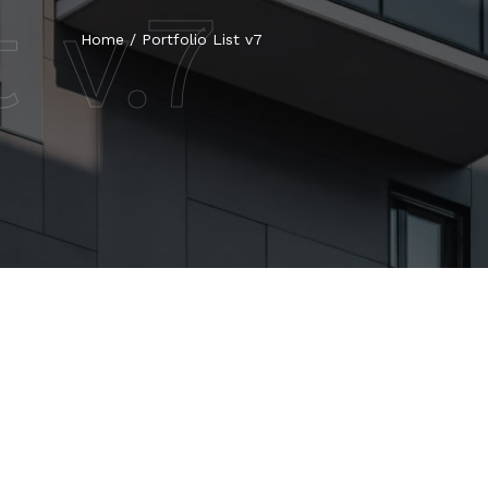
 v.7
Home
/
Portfolio List v7